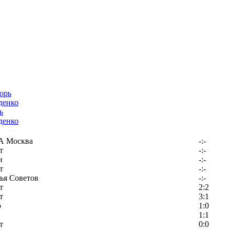
ь
денко
 Москва
-:-
т
-:-
н
-:-
т
-:-
ья Советов
-:-
т
2:2
т
3:1
р
1:0
1:1
т
0:0