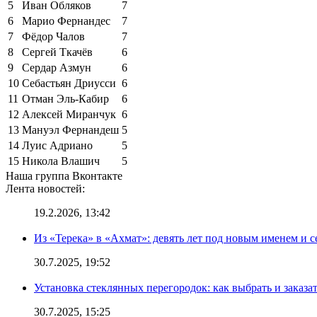
5
Иван Обляков
7
6
Марио Фернандес
7
7
Фёдор Чалов
7
8
Сергей Ткачёв
6
9
Сердар Азмун
6
10
Себастьян Дриусси
6
11
Отман Эль-Кабир
6
12
Алексей Миранчук
6
13
Мануэл Фернандеш
5
14
Луис Адриано
5
15
Никола Влашич
5
Наша группа Вконтакте
Лента новостей:
19.2.2026, 13:42
Из «Терека» в «Ахмат»: девять лет под новым именем и с
30.7.2025, 19:52
Установка стеклянных перегородок: как выбрать и заказа
30.7.2025, 15:25