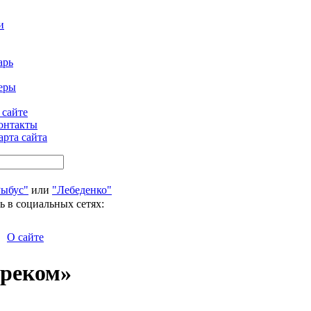
и
арь
еры
 сайте
онтакты
арта сайта
Рыбус"
или
"Лебеденко"
ь в социальных сетях:
О сайте
ереком»