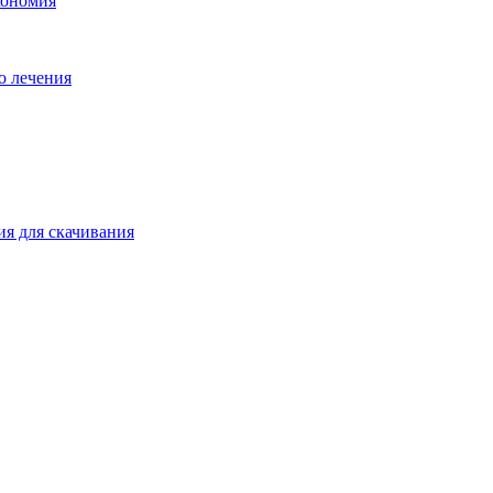
кономия
о лечения
ия для скачивания