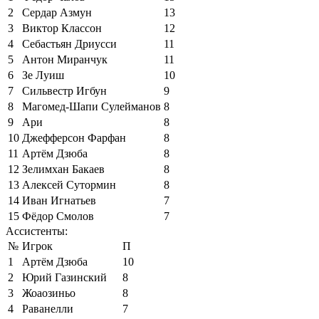
2
Сердар Азмун
13
3
Виктор Классон
12
4
Себастьян Дриусси
11
5
Антон Миранчук
11
6
Зе Луиш
10
7
Сильвестр Игбун
9
8
Магомед-Шапи Сулейманов
8
9
Ари
8
10
Джефферсон Фарфан
8
11
Артём Дзюба
8
12
Зелимхан Бакаев
8
13
Алексей Сутормин
8
14
Иван Игнатьев
7
15
Фёдор Смолов
7
Ассистенты:
№
Игрок
П
1
Артём Дзюба
10
2
Юрий Газинский
8
3
Жоаозиньо
8
4
Раванелли
7