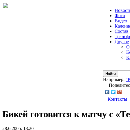
Новост
Фото
Видео
Календ
Состав
Трансф
Другое
О
К
К
Найти
Например:
"
Поделитес
Контакты
Бикей готовится к матчу с «Т
28.6.2005, 13:20