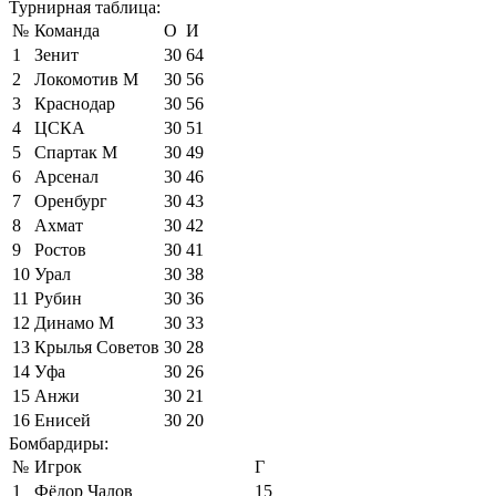
Турнирная таблица:
№
Команда
О
И
1
Зенит
30
64
2
Локомотив М
30
56
3
Краснодар
30
56
4
ЦСКА
30
51
5
Спартак М
30
49
6
Арсенал
30
46
7
Оренбург
30
43
8
Ахмат
30
42
9
Ростов
30
41
10
Урал
30
38
11
Рубин
30
36
12
Динамо М
30
33
13
Крылья Советов
30
28
14
Уфа
30
26
15
Анжи
30
21
16
Енисей
30
20
Бомбардиры:
№
Игрок
Г
1
Фёдор Чалов
15